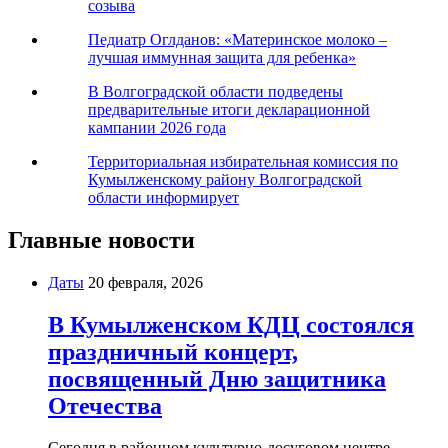
созыва
Педиатр Оглданов: «Материнское молоко –
лучшая иммунная защита для ребенка»
В Волгоградской области подведены
предварительные итоги декларационной
кампании 2026 года
Территориальная избирательная комиссия по
Кумылженскому району Волгоградской
области информирует
Главные новости
Даты
20 февраля, 2026
В Кумылженском КДЦ состоялся
праздничный концерт,
посвященный Дню защитника
Отечества
Сегодня в районном культурно-досуговом центре