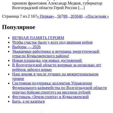
приняли фронтовик Александр Медков, губернатор
Волгоградской области Герой России […]
Страница 7 из 2 167
« Первая
«
...
5
6
7
8
9
...
20
30
40
...
»
Последняя »
Популярное
ВЕЧНАЯ ПАМЯТЬ ГЕРОЯМ
Чтобы счастье было у всех под мирным небом
Выборы — 2026
Уважаемые работники и ветераны энергетической
отрасли Кумылженского района!
Новая площадка для новых достижений
В Волгоградской области впервые за несколько лет
ребёнок заболел корью
Наш земляк в числе лучших на межрегиональном
уровне
Системная поддержка: коллектив Управления
Федерального казначейства по Волгоградской области
передал бойцам спецгруз на миллион рублей
Фестиваль «Земля спорта» в Кумылженской
Быть, а не казаться