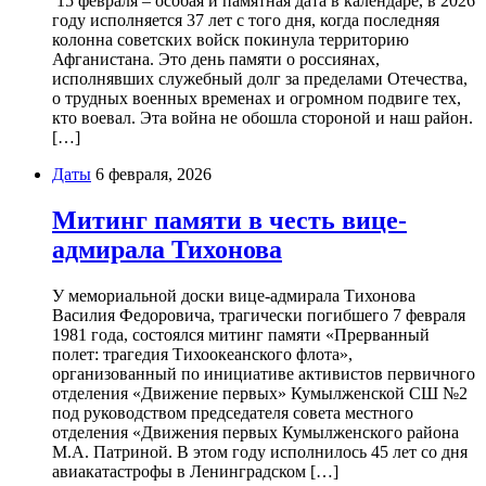
15 февраля – особая и памятная дата в календаре, в 2026
году исполняется 37 лет с того дня, когда последняя
колонна советских войск покинула территорию
Афганистана. Это день памяти о россиянах,
исполнявших служебный долг за пределами Отечества,
о трудных военных временах и огромном подвиге тех,
кто воевал. Эта война не обошла стороной и наш район.
[…]
Даты
6 февраля, 2026
Митинг памяти в честь вице-
адмирала Тихонова
У мемориальной доски вице-адмирала Тихонова
Василия Федоровича, трагически погибшего 7 февраля
1981 года, состоялся митинг памяти «Прерванный
полет: трагедия Тихоокеанского флота»,
организованный по инициативе активистов первичного
отделения «Движение первых» Кумылженской СШ №2
под руководством председателя совета местного
отделения «Движения первых Кумылженского района
М.А. Патриной. В этом году исполнилось 45 лет со дня
авиакатастрофы в Ленинградском […]