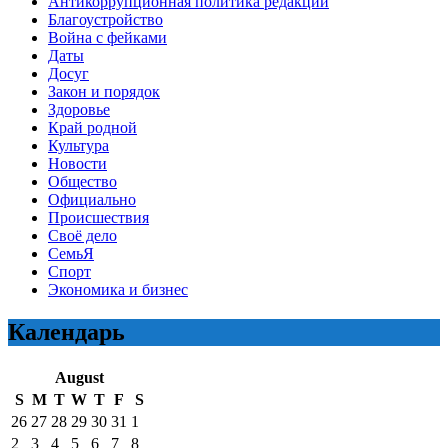
Антикоррупционная политика редакции
Благоустройство
Война с фейками
Даты
Досуг
Закон и порядок
Здоровье
Край родной
Культура
Новости
Общество
Официально
Происшествия
Своё дело
СемьЯ
Спорт
Экономика и бизнес
Календарь
August
S
M
T
W
T
F
S
26
27
28
29
30
31
1
2
3
4
5
6
7
8