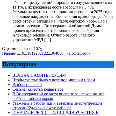
области преступлений в прошлом году уменьшилось на
11,1%, а их раскрываемость возросла на 3,4%.
Результаты деятельности полиции региона за 2025 год и
основные направления обеспечения правопорядка были
рассмотрены сегодня на «парламентском часе». Его в
рамках заседания Волгоградской областной Думы
провел председатель законодательного собрания
Александр Блошкин. Отчет о работе Главного
управления МВД […]
Страница 20 из 2 167
«
Первая
«
...
10
...
18
19
20
21
22
...
30
40
50
...
»
Последняя »
Популярное
ВЕЧНАЯ ПАМЯТЬ ГЕРОЯМ
Чтобы счастье было у всех под мирным небом
Выборы — 2026
Семена: качество решает все
В Волгоградской области впервые за несколько лет
ребёнок заболел корью
Уважаемые работники и ветераны энергетической
отрасли Кумылженского района!
О НАЧАЛЕ РЕГИСТРАЦИИ ДЛЯ УЧАСТИЯ В