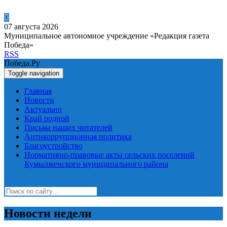
07 августа 2026
Муниципальное автономное учреждение «Редакция газета
Победа»
RSS
Победа.Ру
Toggle navigation
Главная
Новости
Актуально
Край родной
Письма наших читателей
Антикоррупционная политика
Благоустройство
Нормативно-правовые акты сельских поселений
Кумылженского муниципального района
Новости недели