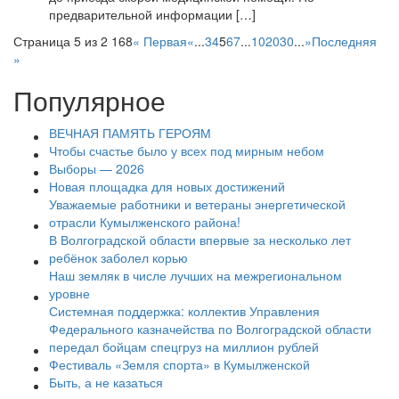
предварительной информации […]
Страница 5 из 2 168
« Первая
«
...
3
4
5
6
7
...
10
20
30
...
»
Последняя
»
Популярное
ВЕЧНАЯ ПАМЯТЬ ГЕРОЯМ
Чтобы счастье было у всех под мирным небом
Выборы — 2026
Новая площадка для новых достижений
Уважаемые работники и ветераны энергетической
отрасли Кумылженского района!
В Волгоградской области впервые за несколько лет
ребёнок заболел корью
Наш земляк в числе лучших на межрегиональном
уровне
Системная поддержка: коллектив Управления
Федерального казначейства по Волгоградской области
передал бойцам спецгруз на миллион рублей
Фестиваль «Земля спорта» в Кумылженской
Быть, а не казаться