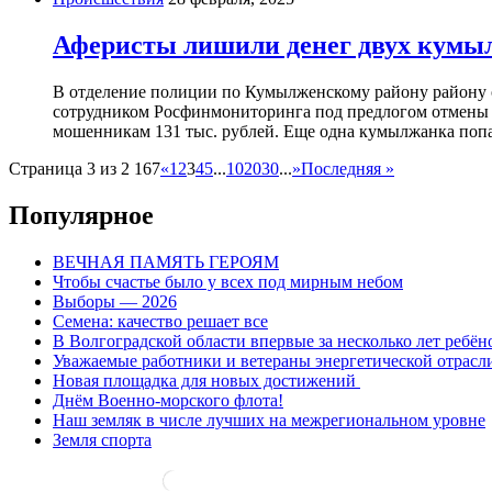
Аферисты лишили денег двух кумы
В отделение полиции по Кумылженскому району району об
сотрудником Росфинмониторинга под предлогом отмены н
мошенникам 131 тыс. рублей. Еще одна кумылжанка попал
Страница 3 из 2 167
«
1
2
3
4
5
...
10
20
30
...
»
Последняя »
Популярное
ВЕЧНАЯ ПАМЯТЬ ГЕРОЯМ
Чтобы счастье было у всех под мирным небом
Выборы — 2026
Семена: качество решает все
В Волгоградской области впервые за несколько лет ребён
Уважаемые работники и ветераны энергетической отрасл
Новая площадка для новых достижений
Днём Военно-морского флота!
Наш земляк в числе лучших на межрегиональном уровне
Земля спорта