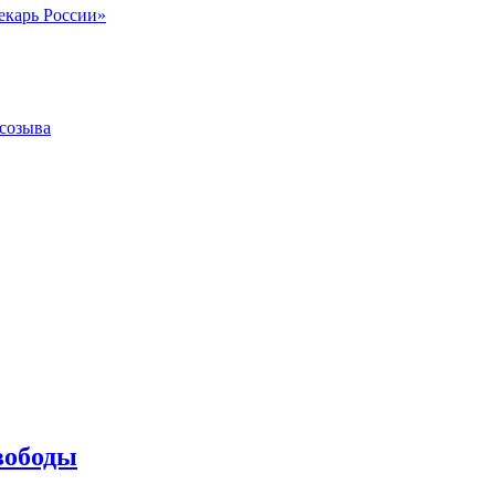
екарь России»
 созыва
вободы