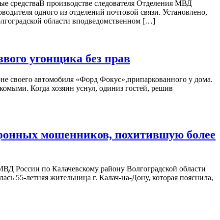
ые средстваВ производстве следователя Отделения МВД
водителя одного из отделений почтовой связи. Установлено,
олгоградской области вподведомственном […]
вого угонщика без прав
оне своего автомобиля «Форд Фокус»,припаркованного у дома.
комыми. Когда хозяин уснул, одиниз гостей, решив
ефонных мошенников, похитившую более
МВД России по Калачевскому району Волгоградской области
сь 55-летняя жительница г. Калач-на-Дону, которая пояснила,