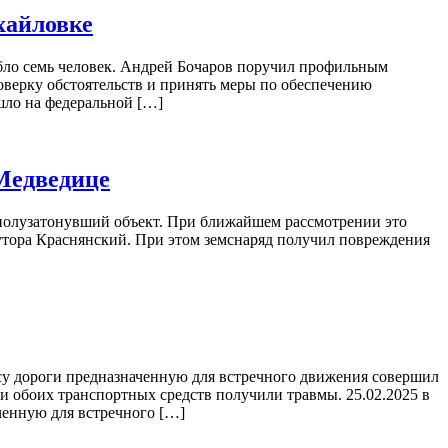
хайловке
гибло семь человек. Андрей Бочаров поручил профильным
верку обстоятельств и принять меры по обеспечению
шло на федеральной […]
 Медведице
полузатонувший объект. При ближайшем рассмотрении это
хутора Краснянский. При этом земснаряд получил повреждения
осу дороги предназначенную для встречного движения совершил
и обоих транспортных средств получили травмы. 25.02.2025 в
ченную для встречного […]