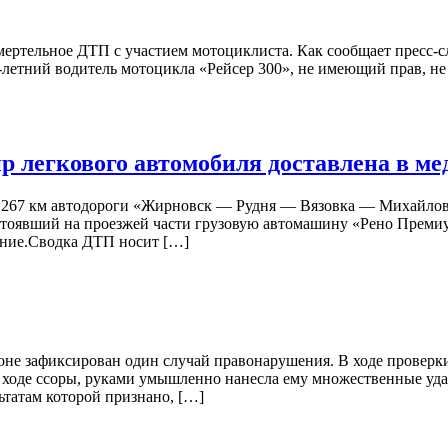
ертельное ДТП с участием мотоциклиста. Как сообщает пресс-с
летний водитель мотоцикла «Рейсер 300», не имеющий прав, не с
р легкового автомобиля доставлена в м
на 267 км автодороги «Жирновск — Рудня — Вязовка — Михайло
стоявший на проезжей части грузовую автомашину «Рено Премиу
ение.Сводка ДТП носит […]
не зафиксирован один случай правонарушения. В ходе проверки 
в ходе ссоры, руками умышленно нанесла ему множественные уд
ьтатам которой признано, […]