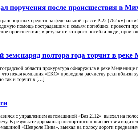
дал поручения после происшествия в Ми
 транспортных средств на федеральной трассе Р-22 (762 км) по
ходимую помощь пострадавшим и семьям погибших, провести про
ное происшествие, в результате которого погибли люди, произо
й земснаряд полтора года торчит в реке
гоградской области прокуратура обнаружила в реке Медведице 
, что некая компания «ЕКС» проводила расчистку реки вблизи 
но так и торчит в […]
ти
правился с управлением автомашиной «Ваз 2112», выехал на пол
чу. В результате дорожно-транспортного происшествия водител
омашиной «Шевроле Нива», выехал на полосу дороги предназна