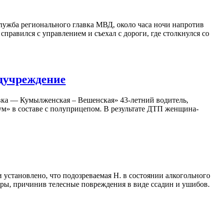
лужба регионального главка МВД, около часа ночи напротив
правился с управлением и съехал с дороги, где столкнулся со
едучреждение
вка — Кумылженская – Вешенская» 43-летний водитель,
м» в составе с полуприцепом. В результате ДТП женщина-
установлено, что подозреваемая Н. в состоянии алкогольного
ары, причинив телесные повреждения в виде ссадин и ушибов.