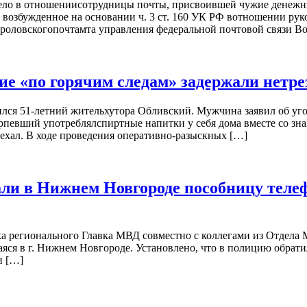
 дело в отношениисотрудницы почты, присвоившей чужие денежн
 возбужденное на основании ч. 3 ст. 160 УК РФ вотношении руко
Фроловскогопочтамта управления федеральной почтовой связи В
 «по горячим следам» задержали нетрез
ился 51-летний жительхутора Обливский. Мужчина заявил об уг
рпевший употреблялспиртные напитки у себя дома вместе со зна
иуехал. В ходе проведения оперативно-разыскных […]
али в Нижнем Новгороде пособницу тел
а регионального Главка МВД совместно с коллегами из Отдела 
ся в г. Нижнем Новгороде. Установлено, что в полицию обратила
и […]