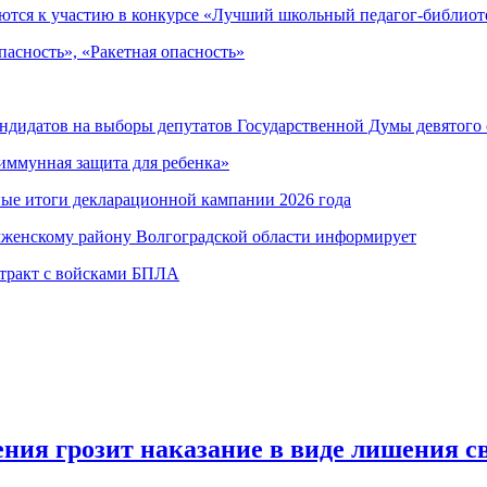
ются к участию в конкурсе «Лучший школьный педагог-библиот
асность», «Ракетная опасность»
андидатов на выборы депутатов Государственной Думы девятого
иммунная защита для ребенка»
ные итоги декларационной кампании 2026 года
лженскому району Волгоградской области информирует
нтракт с войсками БПЛА
ния грозит наказание в виде лишения с