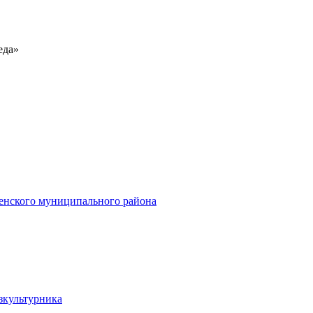
еда»
енского муниципального района
зкультурника