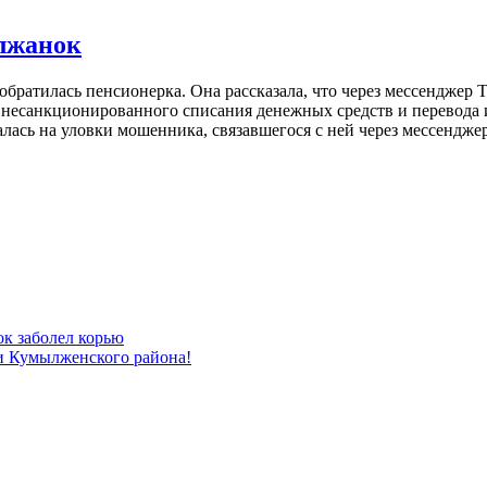
лжанок
ратилась пенсионерка. Она рассказала, что через мессенджер Т
есанкционированного списания денежных средств и перевода и
ась на уловки мошенника, связавшегося с ней через мессендже
ок заболел корью
и Кумылженского района!