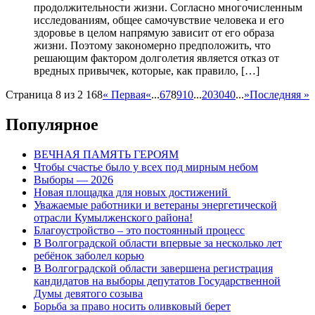
продолжительности жизни. Согласно многочисленным
исследованиям, общее самочувствие человека и его
здоровье в целом напрямую зависит от его образа
жизни. Поэтому закономерно предположить, что
решающим фактором долголетия является отказ от
вредных привычек, которые, как правило, […]
Страница 8 из 2 168
« Первая
«
...
6
7
8
9
10
...
20
30
40
...
»
Последняя »
Популярное
ВЕЧНАЯ ПАМЯТЬ ГЕРОЯМ
Чтобы счастье было у всех под мирным небом
Выборы — 2026
Новая площадка для новых достижений
Уважаемые работники и ветераны энергетической
отрасли Кумылженского района!
Благоустройство – это постоянный процесс
В Волгоградской области впервые за несколько лет
ребёнок заболел корью
В Волгоградской области завершена регистрация
кандидатов на выборы депутатов Государственной
Думы девятого созыва
Борьба за право носить оливковый берет