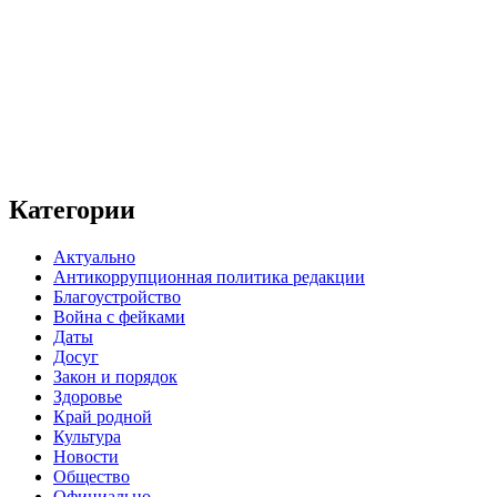
Категории
Актуально
Антикоррупционная политика редакции
Благоустройство
Война с фейками
Даты
Досуг
Закон и порядок
Здоровье
Край родной
Культура
Новости
Общество
Официально