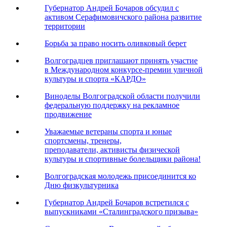
Губернатор Андрей Бочаров обсудил с
активом Серафимовичского района развитие
территории
Борьба за право носить оливковый берет
Волгоградцев приглашают принять участие
в Международном конкурсе-премии уличной
культуры и спорта «КАРДО»
Виноделы Волгоградской области получили
федеральную поддержку на рекламное
продвижение
Уважаемые ветераны спорта и юные
спортсмены, тренеры,
преподаватели, активисты физической
культуры и спортивные болельщики района!
Волгоградская молодежь присоединится ко
Дню физкультурника
Губернатор Андрей Бочаров встретился с
выпускниками «Сталинградского призыва»