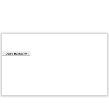
06 августа 2026
Муниципальное автономное учреждение «Редакция газета
Победа»
RSS
ПОБЕДА.РУ
Toggle navigation
Главная
Новости
Актуально
Край родной
Письма наших читателей
Антикоррупционная политика
Благоустройство
Нормативно-правовые акты сельских поселений
Кумылженского муниципального района