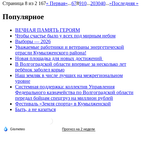
Страница 8 из 2 167
« Первая
«
...
6
7
8
9
10
...
20
30
40
...
»
Последняя »
Популярное
ВЕЧНАЯ ПАМЯТЬ ГЕРОЯМ
Чтобы счастье было у всех под мирным небом
Выборы — 2026
Уважаемые работники и ветераны энергетической
отрасли Кумылженского района!
Новая площадка для новых достижений
В Волгоградской области впервые за несколько лет
ребёнок заболел корью
Наш земляк в числе лучших на межрегиональном
уровне
Системная поддержка: коллектив Управления
Федерального казначейства по Волгоградской области
передал бойцам спецгруз на миллион рублей
Фестиваль «Земля спорта» в Кумылженской
Быть, а не казаться