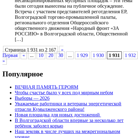
несанкционированных мусорных площадок – эти темы
были сегодня вынесены на публичное обсуждение.
Встреча с участием представителей реготделения ЕР,
Волгоградской торгово-промышленной палаты,
регионального отделения Общероссийского
общественного движения «Народный фронт «ЗА
РОССИЮ» в Волгоградской области, Общественной
[…]
Страница 1 931 из 2 167
«
Первая
«
...
10
20
30
...
1 929
1 930
1 931
1 932
»
Популярное
ВЕЧНАЯ ПАМЯТЬ ГЕРОЯМ
Чтобы счастье было у всех под мирным небом
Выборы — 2026
Уважаемые работники и ветераны энергетической
отрасли Кумылженского района!
Новая площадка для новых достижений
В Волгоградской области впервые за несколько лет
ребёнок заболел корью
Наш земляк в числе лучших на межрегиональном
уровне