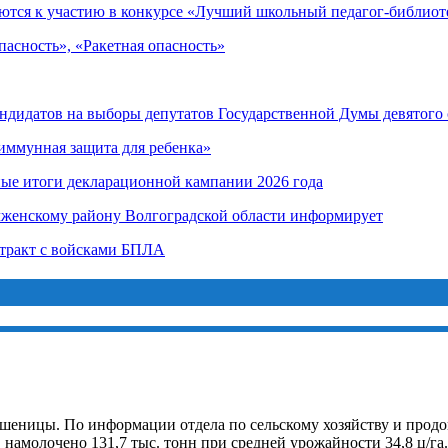
ются к участию в конкурсе «Лучший школьный педагог-библиот
асность», «Ракетная опасность»
андидатов на выборы депутатов Государственной Думы девятого
иммунная защита для ребенка»
ные итоги декларационной кампании 2026 года
лженскому району Волгоградской области информирует
нтракт с войсками БПЛА
шеницы. По информации отдела по сельскому хозяйству и продов
а, намолочено 131,7 тыс. тонн при средней урожайности 34,8 ц/г