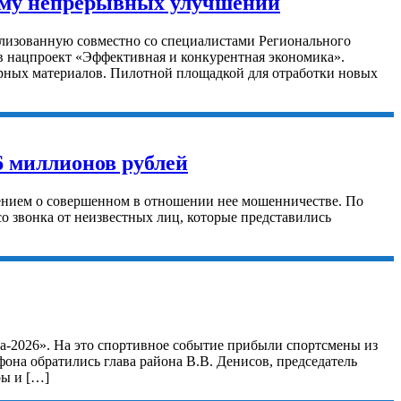
тему непрерывных улучшений
лизованную совместно со специалистами Регионального
в нацпроект «Эффективная и конкурентная экономика».
ерных материалов. Пилотной площадкой для отработки новых
6 миллионов рублей
влением о совершенном в отношении нее мошенничестве. По
о звонка от неизвестных лиц, которые представились
та-2026». На это спортивное событие прибыли спортсмены из
на обратились глава района В.В. Денисов, председатель
ры и […]