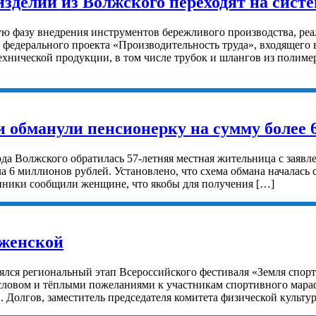
изделий из Волжского переходят на сис
ю фазу внедрения инструментов бережливого производства, реа
 федерального проекта «Производительность труда», входящего 
ехнической продукции, в том числе трубок и шлангов из полим
обманули пенсионерку на сумму более 
ода Волжского обратилась 57-летняя местная жительница с зая
6 миллионов рублей. Установлено, что схема обмана началась с
нники сообщили женщине, что якобы для получения […]
лженской
ялся региональный этап Всероссийского фестиваля «Земля спор
ловом и тёплыми пожеланиями к участникам спортивного марафо
. Долгов, заместитель председателя комитета физической культу