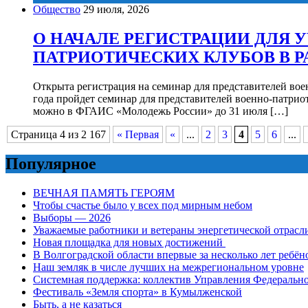
Общество
29 июля, 2026
О НАЧАЛЕ РЕГИСТРАЦИИ ДЛЯ 
ПАТРИОТИЧЕСКИХ КЛУБОВ В Р
Открыта регистрация на семинар для представителей воен
года пройдет семинар для представителей военно-патриот
можно в ФГАИС «Молодежь России» до 31 июля […]
Страница 4 из 2 167
« Первая
«
...
2
3
4
5
6
...
Популярное
ВЕЧНАЯ ПАМЯТЬ ГЕРОЯМ
Чтобы счастье было у всех под мирным небом
Выборы — 2026
Уважаемые работники и ветераны энергетической отрасл
Новая площадка для новых достижений
В Волгоградской области впервые за несколько лет ребён
Наш земляк в числе лучших на межрегиональном уровне
Системная поддержка: коллектив Управления Федеральног
Фестиваль «Земля спорта» в Кумылженской
Быть, а не казаться