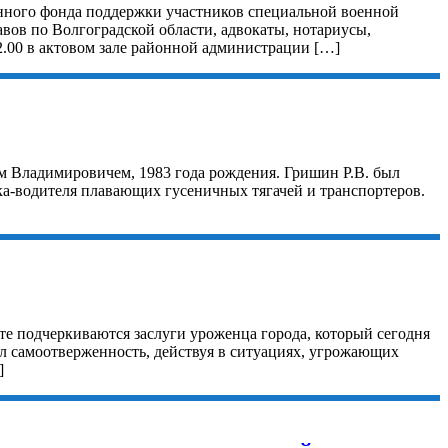
нного фонда поддержки участников специальной военной
ов по Волгоградской области, адвокаты, нотариусы,
2.00 в актовом зале районной администрации […]
 Владимировичем, 1983 года рождения. Гришин Р.В. был
ка-водителя плавающих гусеничных тягачей и транспортеров.
е подчеркиваются заслуги уроженца города, который сегодня
л самоотверженность, действуя в ситуациях, угрожающих
]