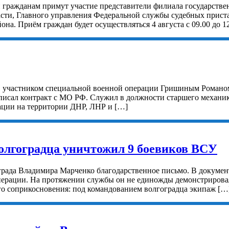
 гражданам примут участие представители филиала государстве
сти, Главного управления Федеральной службы судебных пристав
а. Приём граждан будет осуществляться 4 августа с 09.00 до 1
м, участником специальной военной операции Гришиным Романом
дписал контракт с МО РФ. Служил в должности старшего механи
ации на территории ДНР, ЛНР и […]
олгоградца уничтожил 9 боевиков ВСУ
града Владимира Марченко благодарственное письмо. В документ
перации. На протяжении службы он не единожды демонстрирова
го соприкосновения: под командованием волгоградца экипаж […