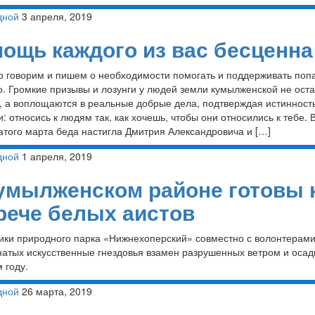
дной
3 апреля, 2019
ощь каждого из вас бесценна
о говорим и пишем о необходимости помогать и поддерживать поп
о. Громкие призывы и лозунги у людей земли кумылженской не ост
, а воплощаются в реальные добрые дела, подтверждая истинност
: относись к людям так, как хочешь, чтобы они относились к тебе.
атого марта беда настигла Дмитрия Александровича и […]
дной
1 апреля, 2019
умылженском районе готовы 
рече белых аистов
ики природного парка «Нижнехоперский» совместно с волонтерами
натых искусственные гнездовья взамен разрушенных ветром и осад
 году.
дной
26 марта, 2019