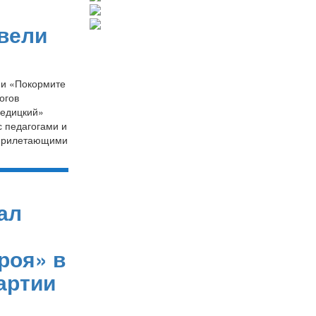
вели
ии «Покормите
огов
ведицкий»
с педагогами и
 прилетающими
ал
роя» в
артии