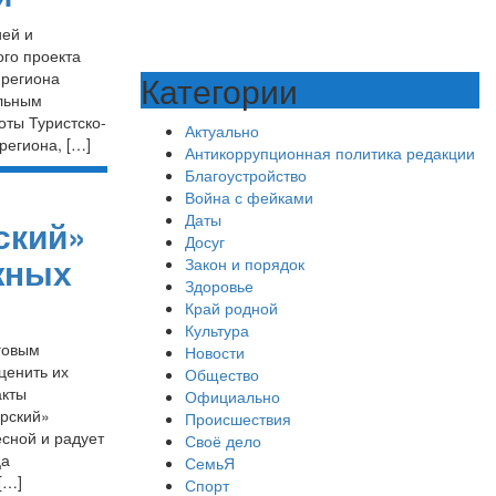
ией и
ого проекта
 региона
Категории
альным
оты Туристско-
Актуально
региона, […]
Антикоррупционная политика редакции
Благоустройство
Война с фейками
Даты
ский»
Досуг
жных
Закон и порядок
Здоровье
Край родной
Культура
говым
Новости
ценить их
Общество
акты
Официально
ерский»
Происшествия
есной и радует
Своё дело
ца
СемьЯ
[…]
Спорт