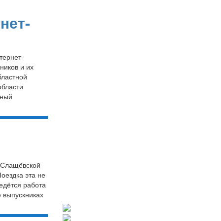
нет-
тернет-
ников и их
бластной
области
нный
 Слащёвской
оездка эта не
ведётся работа
ё выпускниках