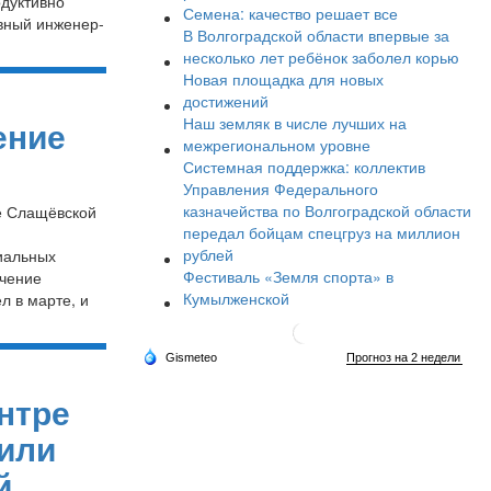
одуктивно
Семена: качество решает все
авный инженер-
В Волгоградской области впервые за
несколько лет ребёнок заболел корью
Новая площадка для новых
достижений
ение
Наш земляк в числе лучших на
межрегиональном уровне
Системная поддержка: коллектив
Управления Федерального
казначейства по Волгоградской области
це Слащёвской
передал бойцам спецгруз на миллион
рублей
иальных
Фестиваль «Земля спорта» в
учение
Кумылженской
л в марте, и
нтре
вили
й