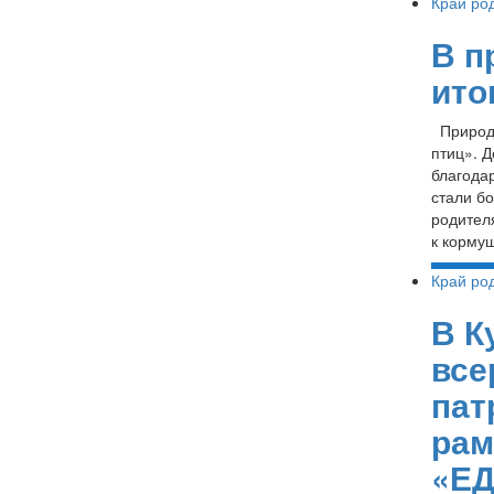
Край ро
В п
ито
Природн
птиц». Д
благода
стали бо
родител
к кормуш
Край ро
В К
все
пат
рам
«Е