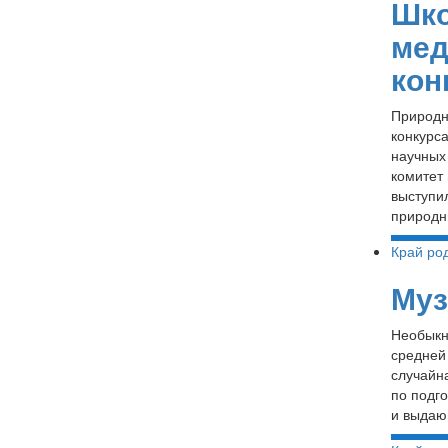
Шко
мед
кон
Природн
конкурс
научных
комитет 
выступи
природн
Край ро
Муз
Необыкн
средней 
случайна
по подг
и выдающ