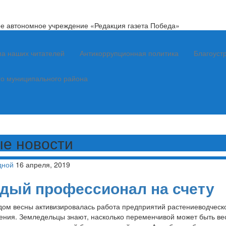
е автономное учреждение «Редакция газета Победа»
а наших читателей
Антикоррупционная политика
Благоуст
го муниципального района
е новости
дной
16 апреля, 2019
дый профессионал на счету
дом весны активизировалась работа предприятий растениеводческ
ения. Земледельцы знают, насколько переменчивой может быть ве