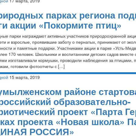
дной
17 марта, 2019
риродных парках региона под
ги акции «Покормите птиц»
ые парки награждают активных участников природоохранной акц
ети и взрослые, проявившие заботу о пернатых, принимают от экол
рности и памятные подарки. Участниками акции в парке «Усть-Мед
лее 170 человек. Школьники и воспитанники детских садов вместе 
ями изготавливали кормушки, проводили наблюдения за птицами,
кам, готовили фотоотчеты с […]
дной
15 марта, 2019
умылженском районе стартов
российский образовательно-
риотический проект «Парта Ге
ках проекта «Новая школа» П
ДИНАЯ РОССИЯ»