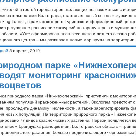
х жителей и гостей города-героя, желающих познакомиться с истор
имечательностями Волгограда, стартовал новый сезон экскурсионн
alking Tours», в рамках которого Туристско-информационный центр
вил регулярное расписание экскурсий по городу-герою и муницип
 области. «Уже сформирован план весеннего и летнего сезона раб
ционного центра – мы развиваем новые маршруты на территории 
дной
5 апреля, 2019
риродном парке «Нижнехопер
водят мониторинг краснокни
воцветов
ики природного парка «Нижнехоперский» приступили к мониторин
ваниям популяций краснокнижных растений. Экологам предстоит о
ие, проследить динамику численности, а также зарегистрировать ф
ия новых популяций. На территории природного парка «Нижнехоп
трировано 77 видов краснокнижных растений. Первой появляется в
ветением брандушка разноцветная. Волгоградская область – грани
транения этого растения, больше предпочитающего черноземные 