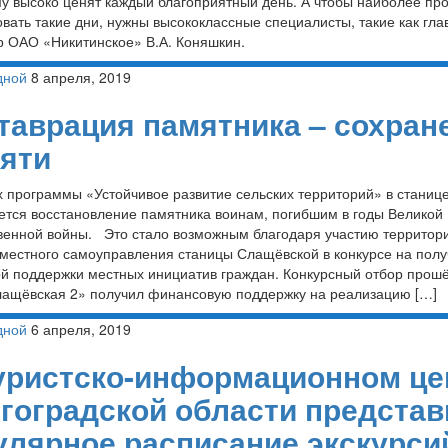
му высоко ценят каждый благоприятный день. А чтобы наиболее пр
овать такие дни, нужны высококлассные специалисты, такие как гл
р ОАО «Никитинское» В.А. Коняшкин.
дной
8 апреля, 2019
таврация памятника – сохран
яти
х программы «Устойчивое развитие сельских территорий» в стани
ется восстановление памятника воинам, погибшим в годы Великой
венной войны. Это стало возможным благодаря участию территор
 местного самоуправления станицы Слащёвской в конкурсе на пол
ой поддержки местных инициатив граждан. Конкурсный отбор прошё
ащёвская 2» получил финансовую поддержку на реализацию […]
дной
6 апреля, 2019
уристско-информационном це
гоградской области предста
улярное расписание экскурси