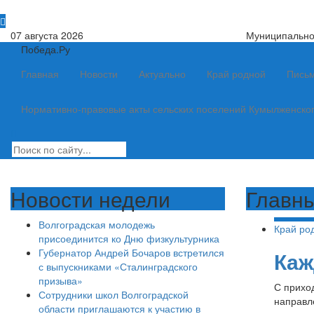
07 августа 2026
Муниципально
Победа.Ру
Главная
Новости
Актуально
Край родной
Письм
Нормативно-правовые акты сельских поселений Кумылженско
Новости недели
Главны
Волгоградская молодежь
Край ро
присоединится ко Дню физкультурника
Губернатор Андрей Бочаров встретился
Каж
с выпускниками «Сталинградского
призыва»
С прихо
Сотрудники школ Волгоградской
направл
области приглашаются к участию в