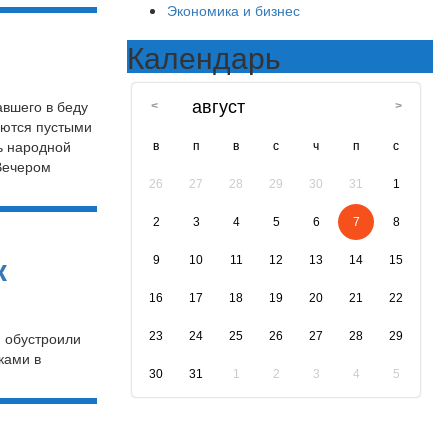
Экономика и бизнес
Календарь
авшего в беду
август
аются пустыми
ь народной
в
п
в
с
ч
п
с
 Вечером
26
27
28
29
30
31
1
2
3
4
5
6
7
8
к
9
10
11
12
13
14
15
16
17
18
19
20
21
22
 обустроили
23
24
25
26
27
28
29
ками в
30
31
1
2
3
4
5