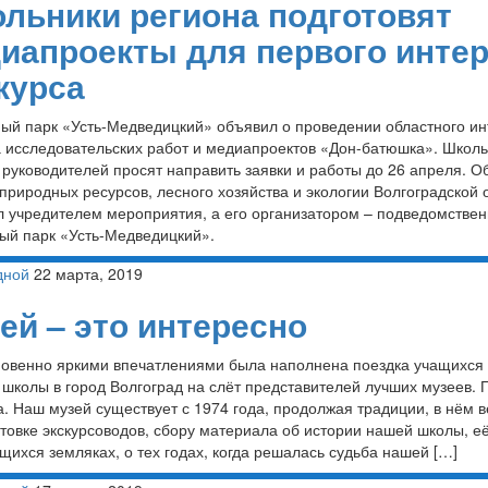
льники региона подготовят
иапроекты для первого интер
курса
ый парк «Усть-Медведицкий» объявил о проведении областного ин
а исследовательских работ и медиапроектов «Дон-батюшка». Школь
 руководителей просят направить заявки и работы до 26 апреля. О
природных ресурсов, лесного хозяйства и экологии Волгоградской 
л учредителем мероприятия, а его организатором – подведомстве
ый парк «Усть-Медведицкий».
дной
22 марта, 2019
ей – это интересно
овенно яркими впечатлениями была наполнена поездка учащихся
школы в город Волгоград на слёт представителей лучших музеев. П
. Наш музей существует с 1974 года, продолжая традиции, в нём 
отовке экскурсоводов, сбору материала об истории нашей школы, е
ихся земляках, о тех годах, когда решалась судьба нашей […]