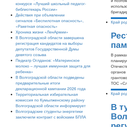
и поэто
конкурсе «Лучший школьный педагог-
использ
библиотекарь России»
бригади
Действия при объявлении
сигналов «Беспилотная опасность»,
Край ро
«Ракетная опасность»
Хроника жизни «ЛенАрмии»
Рес
В Волгоградской области завершена
пам
регистрация кандидатов на выборы
депутатов Государственной Думы
девятого созыва
В рамка
Педиатр Оглданов: «Материнское
планиру
молоко – лучшая иммунная защита для
Отечест
ребенка»
органов
В Волгоградской области подведены
грантов
предварительные итоги
ТОС «Сл
декларационной кампании 2026 года
Край ро
Территориальная избирательная
комиссия по Кумылженскому району
В т
Волгоградской области информирует
Волгоградские студенты-энергетики
Вол
заключили контракт с войсками БПЛА
рег