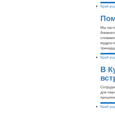
Край ро
Пом
Мы част
ближнег
словами
мудрости
тринадц
Край ро
В К
вст
Сотрудн
для пер
прошлом
Край ро