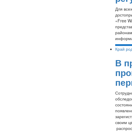
Для все
достопр
«Free W
предста
районам
информа
Край ро
В п
про
пер
Сотрудн
обследо
состоян
появлен
зарегис
своим ц
распрос