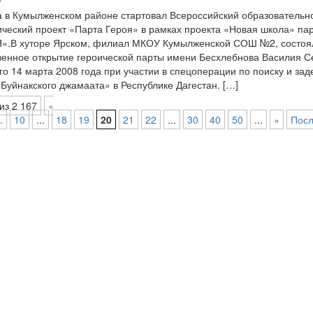
а в Кумылженском районе стартовал Всероссийский образовательн
ический проект «Парта Героя» в рамках проекта «Новая школа» п
.В хуторе Ярском, филиал МКОУ Кумылженской СОШ №2, состоя
венное открытие героической парты имени Бесхлебнова Василия С
го 14 марта 2008 года при участии в спецоперации по поиску и за
Буйнакского джамаата» в Республике Дагестан. […]
из 2 167
«
.
10
...
18
19
20
21
22
...
30
40
50
...
»
Посл