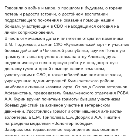
Говорили о войне и мире, о прошлом и будущем, о горечи
потерь и радости встречи, о достойном воспитании
подрастающего поколения и оказании помощи нашим
бойцам, участвующим в СВО и находящимся сегодня на
линии соприкосновения.
В честь отмечаемой даты и пятилетия открытия памятника
В.М. Подтелков, атаман СКО «Кумылженский юрт» и участник
боевых действий в Чеченской республике, вручил Почетную
грамоту от лица окружного атамана отцу Александру за
подвижническую волонтерскую работу и неоднократную
доставку гуманитарной помощи нашим землякам,
участвующим в СВО, а также юбилейные памятные знаки,
учрежденные администрацией Кумылженского района,
наиболее активным казакам юрта. От лица Союза ветеранов
Афганистана, председатель Кумылженского отделения РСВА
А.А. Курин вручил почетные грамоты бывшим участникам
боевых действий за активное участие в ветеранском
движении. Удостоились грамот и отличившиеся активисты-
волонтеры, а Е.М. Триполева, Е.А. Добряк и А.А. Никитин
награждены медалями «Волонтер победы».
Завершилось торжественное мероприятие возложением
живых цветов к мемориалу воинам-интернационалистам, не