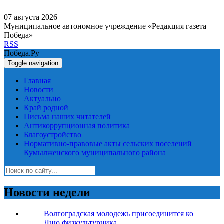
07 августа 2026
Муниципальное автономное учреждение «Редакция газета
Победа»
RSS
Победа.Ру
Toggle navigation
Главная
Новости
Актуально
Край родной
Письма наших читателей
Антикоррупционная политика
Благоустройство
Нормативно-правовые акты сельских поселений
Кумылженского муниципального района
Новости недели
Волгоградская молодежь присоединится ко
Дню физкультурника