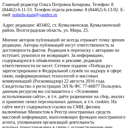
Главный редактор Ольга Петровна Бочарова. Телефон: 8
(84462) 6-11-53. Телефон отдела рекламы: 8 (84462) 6-13-92. E-
mail:
pobeda-kum@yandex.ru
Адрес редакции: 403402, ст. Кумылженская, Кумылженский
район, Волгоградская область, ул. Мира, 25.
Мнение авторов публикаций не всегда отражает точку зрения
редакции. Авторы публикаций несут ответственность за
достоверность фактов. Редакция в переписку с авторами не
вступает, рукописи не возвращает. За информацию,
содержащуюся в объявлениях и рекламе, редакция
ответственности не несет. Сетевое издание «Победа.ру»
зарегистрировано в Федеральной службе по надзору в сфере
связи, информационных технологий и массовых
коммуникаций (Роскомнадзор) 22 августа 2016 года.
Свидетельство о регистрации ЭЛ № ФС 77-66877 Пользуясь
данным ресурсом вы соглашаетесь с «Условиями
использования сайта», в т.ч. даёте разрешение на сбор, анализ
и хранение своих персональных данных, в т.ч. cookies. На
сайте могут содержаться ссылки на СМИ, физлиц
включённые Минюстом в Реестр иностранных средств
массовой информации, выполняющих функции иностранного
агента, упоминания организаций деятельность
которых приостановлена в связи с осуществлением ими