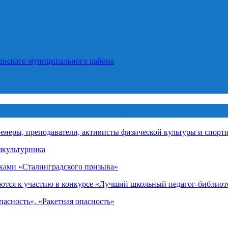
енского муниципального района
енеры, преподаватели, активисты физической культуры и спорт
зкультурника
иками «Сталинградского призыва»
ются к участию в конкурсе «Лучший школьный педагог-библиот
асность», «Ракетная опасность»