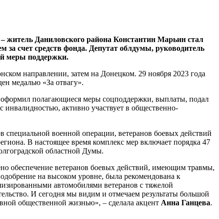
 – житель Даниловского района Константин Марьин стал
 за счет средств фонда. Депутат облдумы, руководитель
ой меры поддержки.
нском направлении, затем на Донецком. 29 ноября 2023 года
ден медалью «За отвагу».
ц оформил полагающиеся меры соцподдержки, выплаты, подал
с инвалидностью, активно участвует в общественно-
ов специальной военной операции, ветеранов боевых действий
егиона. В настоящее время комплекс мер включает порядка 47
Волгоградской областной Думы.
рено обеспечение ветеранов боевых действий, имеющим травмы,
одобрение на высоком уровне, была рекомендована к
лизированными автомобилями ветеранов с тяжелой
ельство. И сегодня мы видим и отмечаем результаты большой
ивной общественной жизнью», – сделала акцент
Анна Ганцева
.