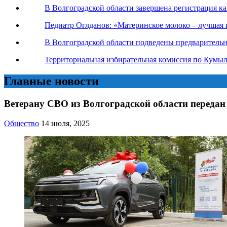
В Волгоградской области завершена регистрация к
Педиатр Оглданов: «Материнское молоко – лучшая 
В Волгоградской области подведены предваритель
Территориальная избирательная комиссия по Кумы
Главные новости
Ветерану СВО из Волгоградской области передан
Общество
14 июля, 2025