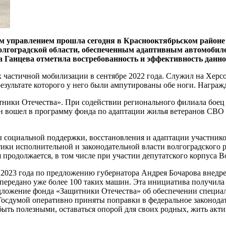
м управлением прошла сегодня в Краснооктябрьском районе
лгоградской области, обеспеченным адаптивным автомобилем
 Ганцева отметила востребованность и эффективность данн
 частичной мобилизации в сентябре 2022 года. Служил на Херсо
езультате которого у него были ампутированы обе ноги. Награж
тники Отечества». При содействии регионального филиала бое
ин вошел в программу фонда по адаптации жилья ветеранов СВО 
ы социальной поддержки, восстановления и адаптации участник
ики исполнительной и законодательной власти волгоградского р
 продолжается, в том числе при участии депутатского корпуса 
 с 2023 года по предложению губернатора Андрея Бочарова внед
ередано уже более 100 таких машин. Эта инициатива получила 
дложение фонда «Защитники Отечества» об обеспечении специа
осдумой оперативно приняты поправки в федеральное законодат
быть полезными, оставаться опорой для своих родных, жить акт