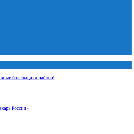
ивные болельщики района!
екарь России»