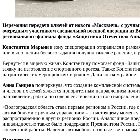
Церемония передачи ключей от нового «Москвича» с ручны
очередным участником специальной военной операции из Во
регионального филиала фонда «Защитники Отечества» Анна
Константин Марьин
в зону спецоперации отправился в рамках
при выполнении боевого задания получил тяжелое ранение, в р
Вернуться в мирную жизнь Константину помогает фонд «Защи
заявку на изготовление спортивного протеза. Также Констант
патриотических мероприятиях в родном Даниловском районе.
Анна Ганцева
подчеркнула, что создание комплексной систем
и членов их семей является приоритетным направлением полит
направлений, работа по совершенствованию этого направления
«Волгоградская область стала первым регионом в России, где
автомобилями с ручным управлением – к настоящему моменту п
распространению в других регионах России. Аналогичное пре
инвалидностью также было поддержано Президентом России, Г
совместной работы. Наличие автомобиля позволяет ветеранам 