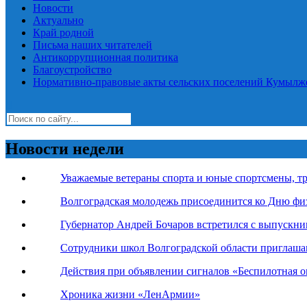
Новости
Актуально
Край родной
Письма наших читателей
Антикоррупционная политика
Благоустройство
Нормативно-правовые акты сельских поселений Кумылж
Новости недели
Уважаемые ветераны спорта и юные спортсмены, тр
Волгоградская молодежь присоединится ко Дню фи
Губернатор Андрей Бочаров встретился с выпускн
Сотрудники школ Волгоградской области приглаша
Действия при объявлении сигналов «Беспилотная оп
Хроника жизни «ЛенАрмии»