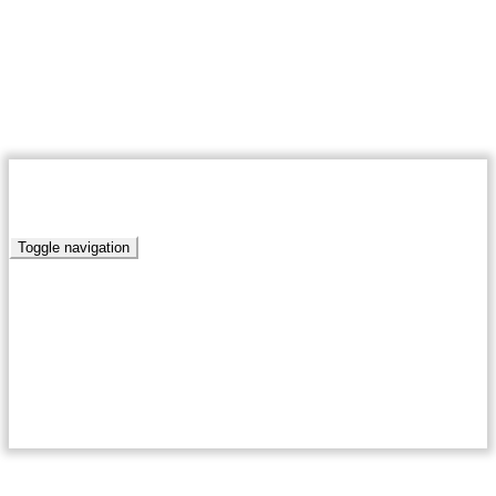
09 августа 2026
Муниципальное автономное учреждение «Редакция
газета Победа»
RSS
ПОБЕДА.РУ
Toggle navigation
Главная
Новости
Актуально
Край родной
Письма наших читателей
Антикоррупционная политика
Благоустройство
Нормативно-правовые акты сельских поселений
Кумылженского муниципального района