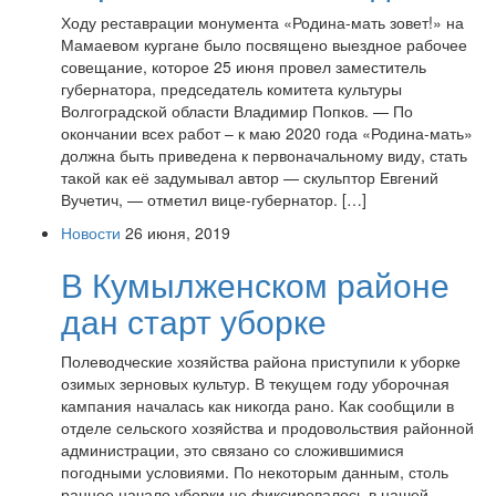
Ходу реставрации монумента «Родина-мать зовет!» на
Мамаевом кургане было посвящено выездное рабочее
совещание, которое 25 июня провел заместитель
губернатора, председатель комитета культуры
Волгоградской области Владимир Попков. — По
окончании всех работ – к маю 2020 года «Родина-мать»
должна быть приведена к первоначальному виду, стать
такой как её задумывал автор — скульптор Евгений
Вучетич, — отметил вице-губернатор. […]
Новости
26 июня, 2019
В Кумылженском районе
дан старт уборке
Полеводческие хозяйства района приступили к уборке
озимых зерновых культур. В текущем году уборочная
кампания началась как никогда рано. Как сообщили в
отделе сельского хозяйства и продовольствия районной
администрации, это связано со сложившимися
погодными условиями. По некоторым данным, столь
раннее начало уборки не фиксировалось в нашей