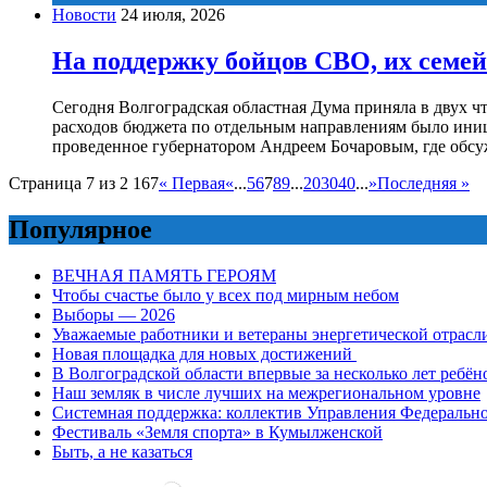
Новости
24 июля, 2026
На поддержку бойцов СВО, их семей
Сегодня Волгоградская областная Дума приняла в двух чт
расходов бюджета по отдельным направлениям было ини
проведенное губернатором Андреем Бочаровым, где обсуж
Страница 7 из 2 167
« Первая
«
...
5
6
7
8
9
...
20
30
40
...
»
Последняя »
Популярное
ВЕЧНАЯ ПАМЯТЬ ГЕРОЯМ
Чтобы счастье было у всех под мирным небом
Выборы — 2026
Уважаемые работники и ветераны энергетической отрасл
Новая площадка для новых достижений
В Волгоградской области впервые за несколько лет ребён
Наш земляк в числе лучших на межрегиональном уровне
Системная поддержка: коллектив Управления Федеральног
Фестиваль «Земля спорта» в Кумылженской
Быть, а не казаться