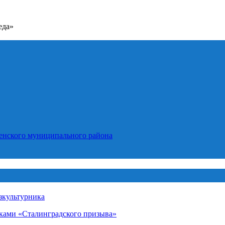
еда»
енского муниципального района
зкультурника
иками «Сталинградского призыва»