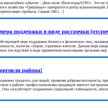
на масштабное событие – День поля «ВолгоградАГРО». Это не пр
ового хозяйства «Гришиных» превратится центр агроинноваций. 
, приносящие прибыль. Свыше 180 […]
мера поддержки в виде рассрочки (отсро
йствующей мере поддержки бизнеса и физических лиц, оказавш
женности, налогов, сборов, страховых взносов. Данная мера нап
ятных последствий в виде применения налоговыми органами мер
орговли района!
дневно трудитесь для людей, проявляя доброжелательность, пре
овли в районе, профессионализма продавцов зависит настроени
ва. Она способствует сохранению социальной стабильности, обе