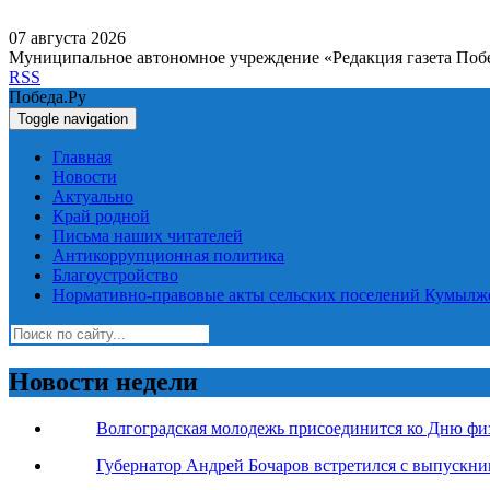
07 августа 2026
Муниципальное автономное учреждение «Редакция газета Поб
RSS
Победа.Ру
Toggle navigation
Главная
Новости
Актуально
Край родной
Письма наших читателей
Антикоррупционная политика
Благоустройство
Нормативно-правовые акты сельских поселений Кумылж
Новости недели
Волгоградская молодежь присоединится ко Дню фи
Губернатор Андрей Бочаров встретился с выпускн