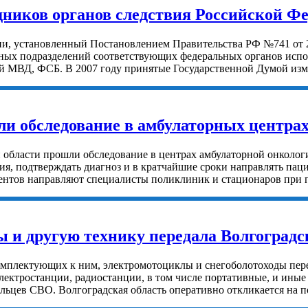
ников органов следствия Российской Ф
и, установленный Постановлением Правительства РФ №741 от 27 
ных подразделений соответствующих федеральных органов испол
й МВД, ФСБ. В 2007 году принятые Государственной Думой изм
шли обследование в амбулаторных центр
ой области прошли обследование в центрах амбулаторной онкол
ния, подтверждать диагноз и в кратчайшие сроки направлять па
нтов направляют специалисты поликлиник и стационаров при п
 и другую технику передала Волгоградс
комплектующих к ним, электромотоциклы и снегоболотоходы пер
ектростанции, радиостанции, в том числе портативные, и иные 
ьцев СВО. Волгоградская область оперативно откликается на п