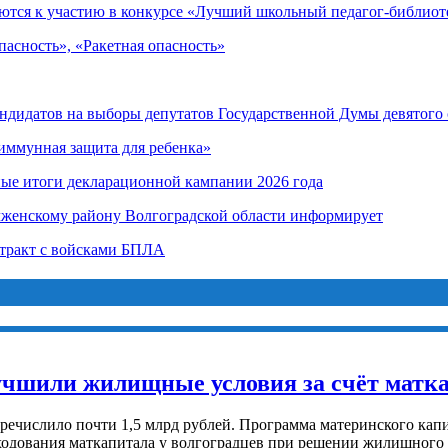
ются к участию в конкурсе «Лучший школьный педагог-библиот
асность», «Ракетная опасность»
андидатов на выборы депутатов Государственной Думы девятого
иммунная защита для ребенка»
ные итоги декларационной кампании 2026 года
лженскому району Волгоградской области информирует
нтракт с войсками БПЛА
улучшили жилищные условия за счёт матк
еречислило почти 1,5 млрд рублей. Программа материнского кап
ходования маткапитала у волгоградцев при решении жилищного 