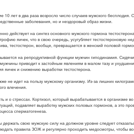
е 10 лет в два раза возросло число случаев мужского бесплодия. 
ледственные заболевания, но и нездоровый образ жизни.
енно действует на синтез основного мужского гормона тестостерона
трофию яичек, что в свою очередь, усугубляет тестостероновую не
ива, тестостерон, вообще, превращается в женский половой гормо
зывается на репродуктивной функции мужчин гиподинамия. Сидячи
мужчины приводит к застойным явлениям в малом тазу и ухудшен
я яичек и снижению выработки тестостерона.
кже не идет на пользу мужскому организму. Из-за лишних килогра
ого влечения.
ть и о стрессах. Кортизол, который вырабатывается в организме в
туаций, подавляет выработку мужских половых гормонов, а это про
оцесса сперматогенеза.
бы держать свою мужскую силу на должном уровне следует отказать
людать правила ЗОЖ и регулярно проходить медосмотры, чтобы в