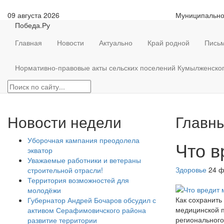
09 августа 2026
Муниципально
Победа.Ру
Главная
Новости
Актуально
Край родной
Письм
Нормативно-правовые акты сельских поселений Кумылженско
Новости недели
Главны
Уборочная кампания преодолела
Что в
экватор
Уважаемые работники и ветераны
Здоровье
24 ф
строительной отрасли!
Территория возможностей для
молодёжи
Как сохранить
Губернатор Андрей Бочаров обсудил с
медицинской п
активом Серафимовичского района
регионального
развитие территории