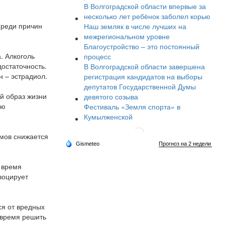
В Волгоградской области впервые за
несколько лет ребёнок заболел корью
Среди причин
Наш земляк в числе лучших на
межрегиональном уровне
Благоустройство – это постоянный
. Алкоголь
процесс
достаточность.
В Волгоградской области завершена
н – эстрадиол.
регистрация кандидатов на выборы
депутатов Государственной Думы
й образ жизни
девятого созыва
ию
Фестиваль «Земля спорта» в
Кумылженской
ммов снижается
о время
воцирует
ся от вредных
овремя решить