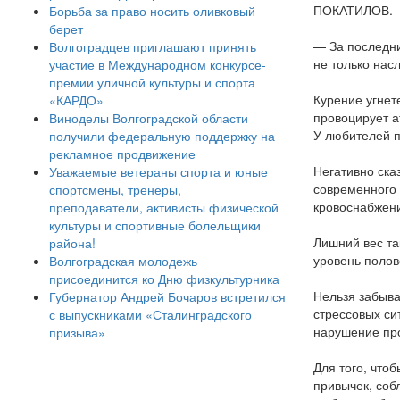
ПОКАТИЛОВ.
Борьба за право носить оливковый
берет
— За последни
Волгоградцев приглашают принять
не только нас
участие в Международном конкурсе-
премии уличной культуры и спорта
Курение угнет
«КАРДО»
провоцирует а
Виноделы Волгоградской области
У любителей п
получили федеральную поддержку на
рекламное продвижение
Негативно ска
Уважаемые ветераны спорта и юные
современного 
спортсмены, тренеры,
кровоснабжени
преподаватели, активисты физической
культуры и спортивные болельщики
Лишний вес та
района!
уровень полов
Волгоградская молодежь
присоединится ко Дню физкультурника
Нельзя забыва
Губернатор Андрей Бочаров встретился
стрессовых си
с выпускниками «Сталинградского
нарушение пр
призыва»
Для того, что
привычек, соб