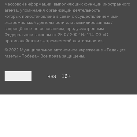
массовой информации, выполняющих функции иностранного
агента, упоминания организаций деятельность
которых приостановлена в связи с осуществлением ими
экстремистской деятельности или ликвидированных /
запрещённых по основаниям, предусмотренным
Федеральным законом от 25.07.2002 № 114-ФЗ «О
противодействии экстремистской деятельности».
© 2022 Муниципальное автономное учреждение «Редакция
газеты «Победа» Все права защищены.
16+
RSS