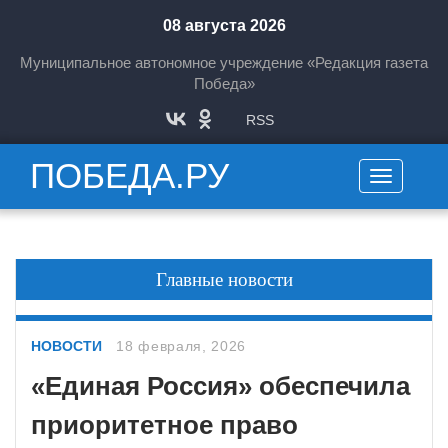
08 августа 2026
Муниципальное автономное учреждение «Редакция газета
Победа»
RSS
ПОБЕДА.РУ
Toggle
navigation
Главные новости
НОВОСТИ
18 февраля, 2026
«Единая Россия» обеспечила
приоритетное право